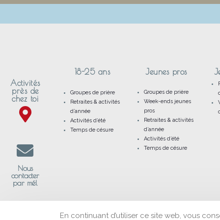
18-25 ans
Jeunes pros
J
Activités
près de
Groupes de prière
Groupes de prière
chez toi
Week-ends jeunes
Retraites & activités
pros
d’année
Retraites & activités
Activités d’été
d’année
Temps de césure
Activités d’été
Temps de césure
Nous
contacter
par mél
En continuant d’utiliser ce site web, vous cons