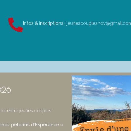
Infos & inscriptions :
jeunescouplesndv@gmail.co
026
er entre jeunes couples :
enez pèlerins d’Espérance »