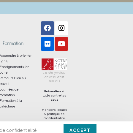
Formation
Apprendre à prier (en
ligne)
Enseignements (en
ligne)
Le site général
de NDV, c'est
Parcours Dieu au
par ici !
travail
Journées de
Prévention et
formation
lutte contre les
abus
Formation à la
catéchèse
Mentions légales
& politique de
confidentialité
de confidentialité.
ACCEPT