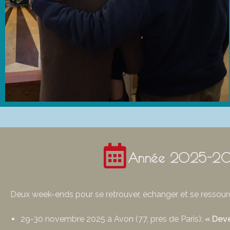
Année 2025-2
Deux week-ends pour se retrouver, échanger et se ressourc
29-30 novembre 2025 à Avon (77, près de Paris):
« Dev