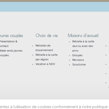
eunes couples
Choix de vie
Maisons d'accueil
Présentation &
Retraite à la carte,
Retraites de
contact
seul ou avec des
discernement
Week-ends jeunes
amis
Retraite à la carte,
couples
Groupes
par région
,
Révisions
Vocation à NDV
Scoutisme
entez à l’utilisation de cookies conformément à notre politique 