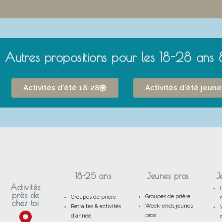
Autres propositions pour les 18-28 ans 
Activités d'été 18-28
Activités d'été jeun
18-25 ans
Jeunes pros
J
Activités
près de
Groupes de prière
Groupes de prière
chez toi
Week-ends jeunes
Retraites & activités
pros
d’année