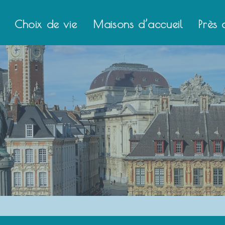
dresse électronique
dresse électronique
*
*
Choix de vie
Maisons d’accueil
Près 
VOYER
VOYER