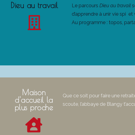
Dieu au travail
Le parcours
Dieu au travail
s
d’apprendre à unir vie spi et 
Au programme : topos, parta
Maison
Que ce soit pour faire une retrai
d'accueil la
scoute, l’abbaye de Blangy t’accue
plus proche