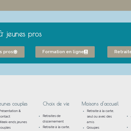
& jeunes pros
es pros
Formation en ligne
Retrait
eunes couples
Choix de vie
Maisons d'accueil
Présentation &
Retraite à la carte,
Retraites de
contact
seul ou avec des
discernement
Week-ends jeunes
amis
Retraite à la carte,
couples
Groupes