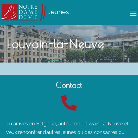
Ton prénom (facultatif)
Ton prénom (facultatif)
Louvain-la-Neuve
Ton nom (facultatif)
Ton nom (facultatif)
Ton adresse électronique
Ton adresse électronique
*
*
Contact
ENVOYER
ENVOYER
Tu arrives en Belgique, autour de Louvain-la-Neuve et
veux rencontrer d’autres jeunes ou des consacrés qui