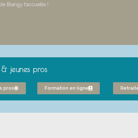
de Blangy t’accueille !
 & jeunes pros
es pros
Formation en ligne
Retrait