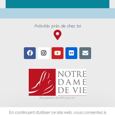
Activités près de chez toi
Site général de NDV par ici !
En continuant d’utiliser ce site web, vous consentez à
S'inscrire à la newsletter