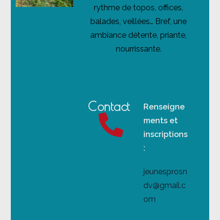
rythme de topos, offices,
balades, veillées… Bref, une
ambiance détente, priante,
nourrissante.
Contact
Renseigne
ments et
inscriptions
:
jeunesprosn
dv@gmail.c
om