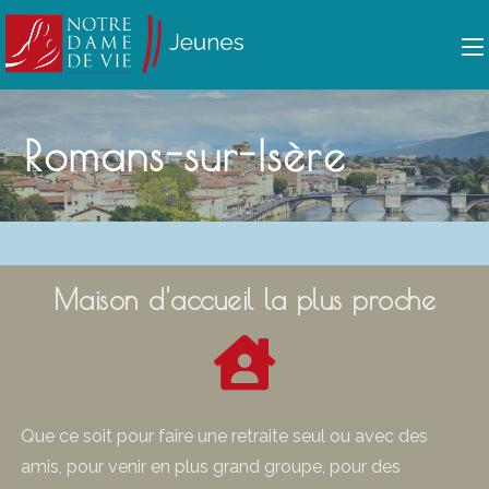
Ton prénom (facultatif)
Ton prénom (facultatif)
Romans-sur-Isère
Ton nom (facultatif)
Ton nom (facultatif)
Ton adresse électronique
Ton adresse électronique
*
*
Maison d'accueil la plus proche
ENVOYER
ENVOYER
Que ce soit pour faire une retraite seul ou avec des
amis, pour venir en plus grand groupe, pour des