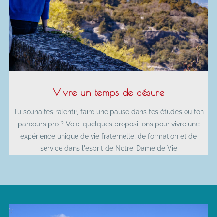
Vivre un temps de césure
Tu souhaites ralentir, faire une pause dans tes études ou ton
parcours pro ? Voici quelques propositions pour vivre une
expérience unique de vie fraternelle, de formation et de
service dans l'esprit de Notre-Dame de Vie