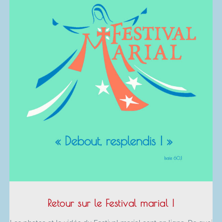
Retour sur le Festival marial !