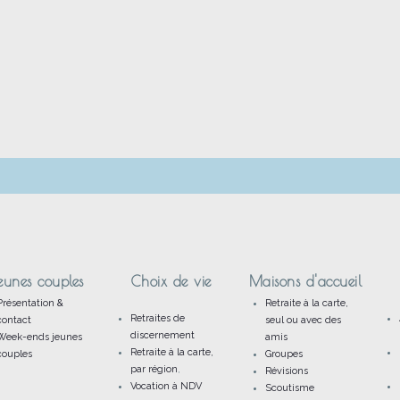
eunes couples
Choix de vie
Maisons d'accueil
Présentation &
Retraite à la carte,
Retraites de
contact
seul ou avec des
discernement
Week-ends jeunes
amis
Retraite à la carte,
couples
Groupes
par région
,
Révisions
Vocation à NDV
Scoutisme