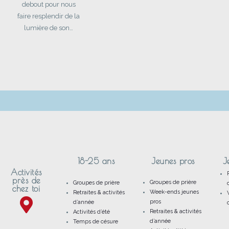
debout pour nous
faire resplendir de la
lumière de son…
18-25 ans
Jeunes pros
J
Activités
près de
Groupes de prière
Groupes de prière
chez toi
Week-ends jeunes
Retraites & activités
pros
d’année
Retraites & activités
Activités d’été
d’année
Temps de césure