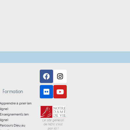
Formation
Apprendre à prier (en
ligne)
Enseignements (en
ligne)
Le site général
de NDV, c'est
Parcours Dieu au
par ici !