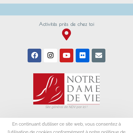
Activités près de chez toi
Site général de NDV par ici !
En continuant d’utiliser ce site web, vous consentez à
S'inscrire à la newsletter
l’utilisation de cookies conformément à notre politique de