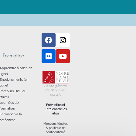
Formation
Apprendre à prier (en
ligne)
Enseignements (en
ligne)
Le site général
de NDV, c'est
Parcours Dieu au
par ici !
travail
Journées de
Prévention et
formation
lutte contre les
abus
Formation à la
catéchèse
Mentions légales
& politique de
confidentialité