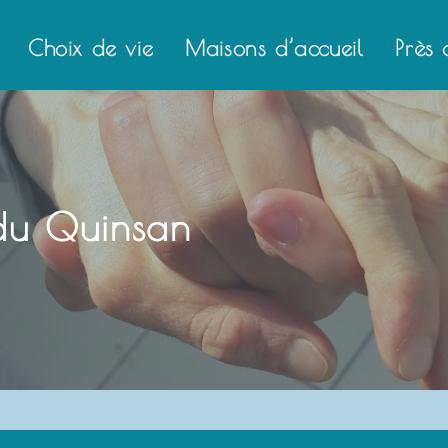
dresse électronique
dresse électronique
*
*
Choix de vie
Maisons d’accueil
Près 
VOYER
VOYER
du Quinsan