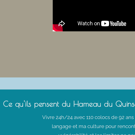
Ce qu'ils pensent du Hameau du Quinsa
Vivre 24h/24 avec 110 colocs de 92 ans
langage et ma culture pour rencont