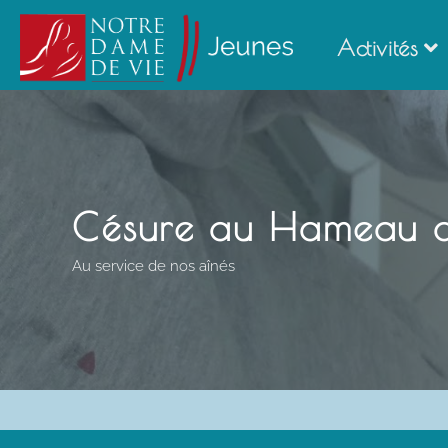
Ton a
Ton a
Activités
EN
EN
Césure au Hameau 
Au service de nos aînés