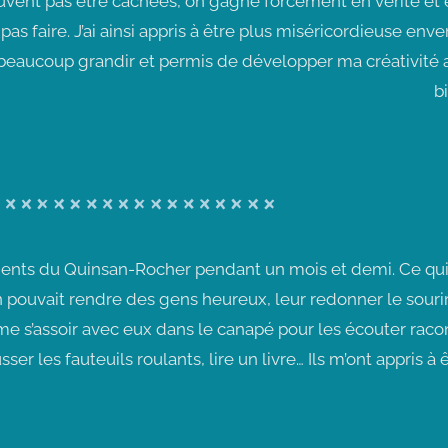
peuvent pas être cachées, on gagne forcément en vérité et e
 pas faire. J’ai ainsi appris à être plus miséricordieuse enve
beaucoup grandir et permis de développer ma créativité 
b
ésidents du Quinsan-Rocher pendant un mois et demi. Ce qu
l’on pouvait rendre des gens heureux, leur redonner le souri
 s’assoir avec eux dans le canapé pour les écouter racon
ser les fauteuils roulants, lire un livre… Ils m’ont appris à 