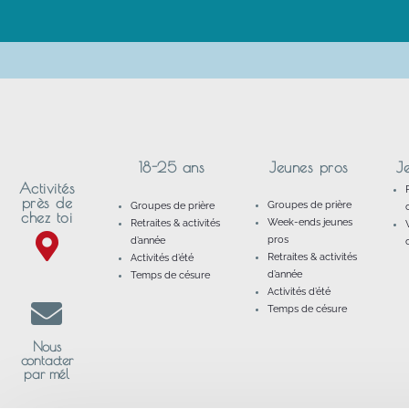
18-25 ans
Jeunes pros
J
Activités
près de
Groupes de prière
Groupes de prière
chez toi
Week-ends jeunes
Retraites & activités
pros
d’année
Retraites & activités
Activités d’été
d’année
Temps de césure
Activités d’été
Temps de césure
Nous
contacter
par mél