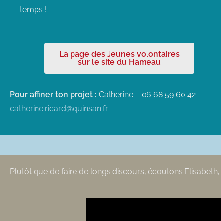
temps !
La page des Jeunes volontaires
sur le site du Hameau
Pour affiner ton projet :
Catherine – 06 68 59 60 42 –
catherine.ricard@quinsan.fr
Plutôt que de faire de longs discours, écoutons Elisabeth, A