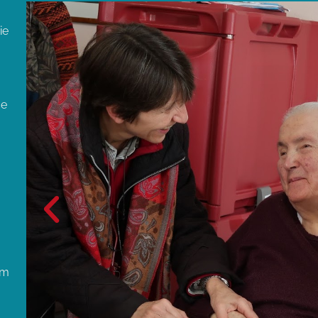
ie
ce
um