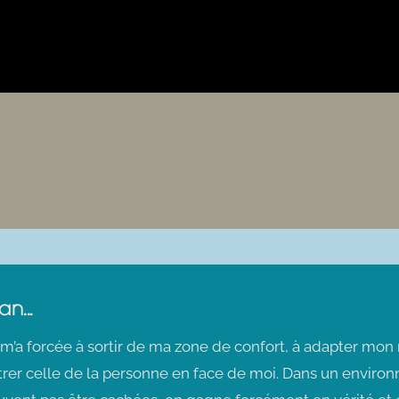
n...
 m’a forcée à sortir de ma zone de confort, à adapter mo
rer celle de la personne en face de moi. Dans un enviro