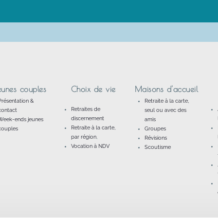
eunes couples
Choix de vie
Maisons d'accueil
Présentation &
Retraite à la carte,
Retraites de
contact
seul ou avec des
discernement
Week-ends jeunes
amis
Retraite à la carte,
couples
Groupes
par région
,
Révisions
Vocation à NDV
Scoutisme