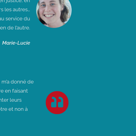
n justice, en
rs les autres…
au service du
ien de l’autre.
Marie-Lucie
i m’a donné de
re en faisant
ter leurs
être et non à