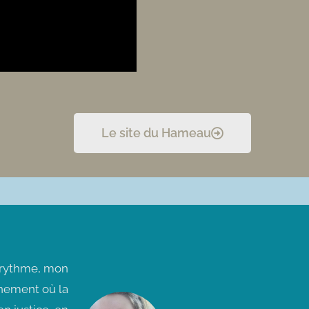
Le site du Hameau
n rythme, mon
nnement où la