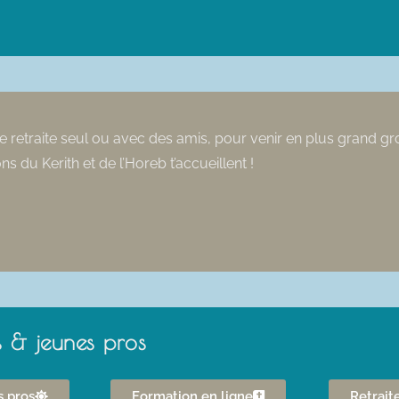
ne retraite seul ou avec des amis, pour venir en plus grand g
ns du Kerith et de l’Horeb t’accueillent !
s & jeunes pros
s pros
Formation en ligne
Retrait