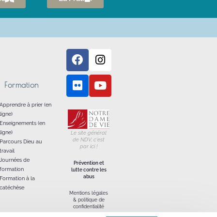
Formation
Apprendre à prier (en
ligne)
Enseignements (en
ligne)
Le site général
de NDV, c'est
Parcours Dieu au
par ici !
travail
Journées de
Prévention et
formation
lutte contre les
abus
Formation à la
catéchèse
Mentions légales
& politique de
confidentialité