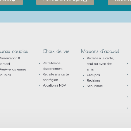
eunes couples
Choix de vie
Maisons d'accueil
Présentation &
Retraite à la carte,
Retraites de
contact
seul ou avec des
discernement
Week-ends jeunes
amis
Retraite à la carte,
couples
Groupes
par région
,
Révisions
Vocation à NDV
Scoutisme