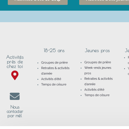
18-25 ans
Jeunes pros
J
Activités
près de
Groupes de prière
Groupes de prière
chez toi
Week-ends jeunes
Retraites & activités
pros
d’année
Retraites & activités
Activités d’été
d’année
Temps de césure
Activités d’été
Temps de césure
Nous
contacter
par mél