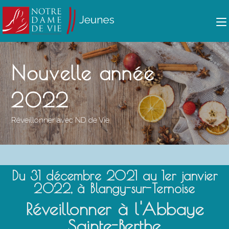
Ton prénom (facultatif)
Ton prénom (facultatif)
Nouvelle année
Ton nom (facultatif)
Ton nom (facultatif)
2022
Réveillonner avec ND de Vie
Ton adresse électronique
Ton adresse électronique
*
*
Du 31 décembre 2021 au 1er janvier
ENVOYER
ENVOYER
2022, à Blangy-sur-Ternoise
Réveillonner à l'Abbaye
Sainte-Berthe